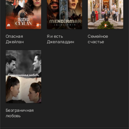
Опасная
Я и есть
Семейное
Джейлан
Джелаладдин
счастье
Безграничная
любовь