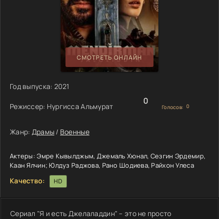
СМОТРЕТЬ ОНЛАЙН
Год выпуска:
2021
0
Режиссер:
Нургисса Альмурат
0
Голосов:
Жанр:
Драмы
/
Военные
Актеры:
Эмре Кывылджым, Джемаль Хюнал, Сезгин Эрдемир,
Каан Ялчин; Юлдуз Раджова, Рано Шодиева, Райхон Улеса
Качество:
HD
Сериал "Я и есть Джелаладдин" – это не просто