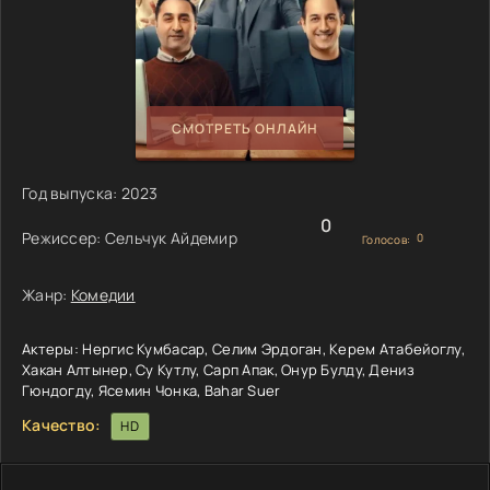
СМОТРЕТЬ ОНЛАЙН
Год выпуска:
2023
0
Режиссер:
Сельчук Айдемир
0
Голосов:
Жанр:
Комедии
Актеры:
Нергис Кумбасар, Селим Эрдоган, Керем Атабейоглу,
Хакан Алтынер, Су Кутлу, Сарп Апак, Онур Булду, Дениз
Гюндогду, Ясемин Чонка, Bahar Suer
Качество:
HD