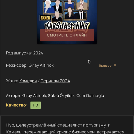
СМОТРЕТЬ ОНЛАЙН
Год выпуска:
2024
0
Режиссер:
Giray Altinok
0
Голосов:
Жанр:
Комедии
/
Сериалы 2024
Актеры:
Giray Altinok, Sükrü Özyildiz, Cem Gelinoglu
Качество:
HD
Нур, целеустремлённый специалист по туризму, и
Кемаль, переживающий кризис бизнесмен, встречаются