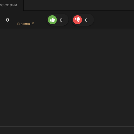
се серии
0
0
0
0
Голосов: