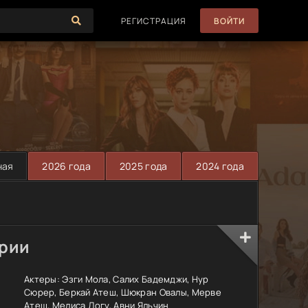
РЕГИСТРАЦИЯ
ВОЙТИ
ная
2026 года
2025 года
2024 года
ерии
Актеры:
Эзги Мола, Салих Бадемджи, Нур
Сюрер, Беркай Атеш, Шюкран Овалы, Мерве
Атеш, Мелиса Догу, Авни Яльчин