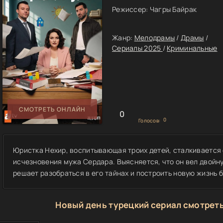
Режиссер:
Чагры Байрак
Жанр:
Мелодрамы
/
Драмы
/
Сериалы 2025
/
Криминальные
СМОТРЕТЬ ОНЛАЙН
0
0
Голосов:
Юристка Нехир, воспитывающая троих детей, сталкивается 
исчезновения мужа Сердара. Выясняется, что он вел двойну
решает разобраться в его тайнах и построить новую жизнь б
Новый день турецкий сериал смотреть