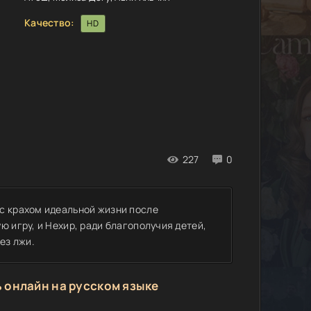
Качество:
HD
227
0
с крахом идеальной жизни после
ю игру, и Нехир, ради благополучия детей,
ез лжи.
 онлайн на русском языке