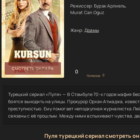
Режиссер:
Бурак Арлиель,
Murat Can Oguz
Жанр:
Драмы
СМОТРЕТЬ ОНЛАЙН
0
0
Голосов:
Турецкий сериал «Пуля» — В Стамбуле 70-х годов мафия бес
боятся выходить на улицы. Прокурор Орхан Атмаджа, известн
преступностью. Ему помогает неподкупная журналистка Ле
связаны с её прошлым. Между ними вспыхивают чувства, де
Пуля турецкий сериал смотреть он