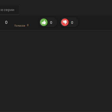
се серии
0
0
0
0
Голосов: