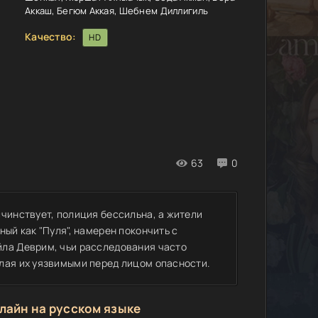
Аккаш, Бегюм Аккая, Шебнем Диллигиль
Качество:
HD
63
0
чинствует, полиция бессильна, а жители
ый как "Пуля", намерен покончить с
йла Деврим, чьи расследования часто
лая их уязвимыми перед лицом опасности.
лайн на русском языке