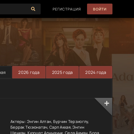
РЕГИСТРАЦИЯ
ВОЙТИ
ная
2026 года
2025 года
2024 года
Актеры:
Энгин Алтан, Бурчин Терзиоглу,
Беррак Тюзюнатач, Сарп Аккая, Энгин
Шенкан, Кюршат Алныачык, Седа Акман, Бора