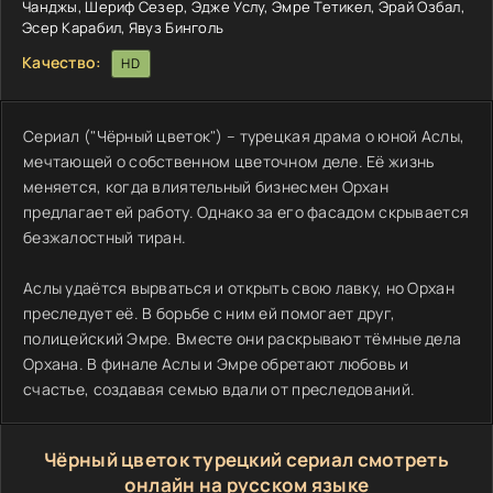
Чанджы, Шериф Сезер, Эдже Услу, Эмре Тетикел, Эрай Озбал,
Эсер Карабил, Явуз Бинголь
Качество:
HD
Сериал ("Чёрный цветок") – турецкая драма о юной Аслы,
мечтающей о собственном цветочном деле. Её жизнь
меняется, когда влиятельный бизнесмен Орхан
предлагает ей работу. Однако за его фасадом скрывается
безжалостный тиран.
Аслы удаётся вырваться и открыть свою лавку, но Орхан
преследует её. В борьбе с ним ей помогает друг,
полицейский Эмре. Вместе они раскрывают тёмные дела
Орхана. В финале Аслы и Эмре обретают любовь и
счастье, создавая семью вдали от преследований.
Чёрный цветок турецкий сериал смотреть
онлайн на русском языке