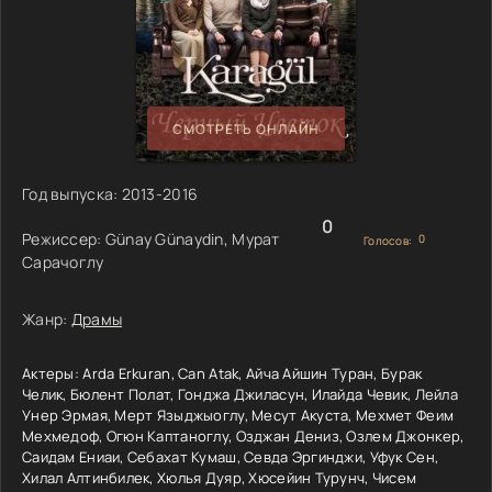
СМОТРЕТЬ ОНЛАЙН
Год выпуска:
2013-2016
0
Режиссер:
Günay Günaydin, Мурат
0
Голосов:
Сарачоглу
Жанр:
Драмы
Актеры:
Arda Erkuran, Can Atak, Айча Айшин Туран, Бурак
Челик, Бюлент Полат, Гонджа Джиласун, Илайда Чевик, Лейла
Унер Эрмая, Мерт Языджыоглу, Месут Акуста, Мехмет Феим
Мехмедоф, Огюн Каптаноглу, Озджан Дениз, Озлем Джонкер,
Саидам Ениаи, Себахат Кумаш, Севда Эргинджи, Уфук Сен,
Хилал Алтинбилек, Хюлья Дуяр, Хюсейин Турунч, Чисем