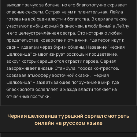
выходит замуж за богача, но его благополучие скрывает
опасные секреты. Острая на ум и пленительная, Лейла
готова на всё ради власти и богатства. В сериале также
участвуют амбициозный бизнесмен, влюблённый в Лейлу,
и его целеустремлённая сестра. Это история о любви,
предательстве, коварстве и отчаянии, где герои идут к
своим идеалам через бури и обманы. Название "Чёрная
шелковица" символизирует роскошь и процветание,
вокруг которых вращаются страсти героев. Сериал
завораживает видами Стамбула, города контрастов,
создавая атмосферу восточной сказки. "Чёрная
шелковица" – захватывающее погружение в мир, где
блеск золота ослепляет, а жажда власти толкает на
отчаянные поступки.
Черная шелковица турецкий сериал смотреть
онлайн на русском языке