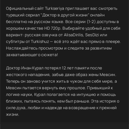
Официальный сайт Turkseriya приглашает вас смотреть
турецкий сериал "Доктор в другой жизни" онлайн
бесплатно на русском языке. Все серии (1-2) доступны в
хорошем качестве HD 720p. Выбирайте удобный для себя
вариант: русская озвучка от AlisaDirilis, SesDizi или
субтитры от Turkishuz — всё это ждёт вас прямо в плеере.
Наслаждайтесь просмотром и следите за развитием
захватывающего сюжета!
Доктор Инан Курал потерял 12 лет памяти после
жестокого нападения, забыв даже образ жены Мевсин.
Теперь он заново учится жить в чужом для себя мире, а
Мевсин пытается вернуть ему прошлое. Привыкший к
логике науки, Курал полагается на интуицию и помощь
близких, пытаясь понять, кем был раньше. Эта история о
силе духа, любви и надежде на возвращение к прежней
жизни.