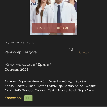
СМОТРЕТЬ ОНЛАЙН
Год выпуска:
2026
10
Режиссер:
Кетджхе
6
Голосов:
Жанр:
Мелодрамы
/
Драмы
/
Сериалы 2026
Актеры:
Ибрагим Челиккол, Сыла Тюркоглу, Шебнем
Хассанисоуги, Гювен Мурат Акпынар, Bertan Asllani, Ферит
Актуг, Eylül Tumbar, Yasemin Yazici, Merve Bulut, Эсра Аккая
Качество:
HD