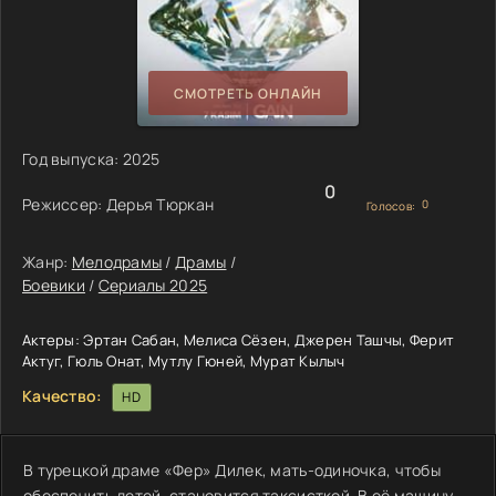
СМОТРЕТЬ ОНЛАЙН
Год выпуска:
2025
0
Режиссер:
Дерья Тюркан
0
Голосов:
Жанр:
Мелодрамы
/
Драмы
/
Боевики
/
Сериалы 2025
Актеры:
Эртан Сабан, Мелиса Сёзен, Джерен Ташчы, Ферит
Актуг, Гюль Онат, Мутлу Гюней, Мурат Кылыч
Качество:
HD
В турецкой драме «Фер» Дилек, мать-одиночка, чтобы
обеспечить детей, становится таксисткой. В её машину