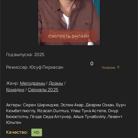
СМОТРЕТЬ ОНЛАЙН
Год выпуска:
2025
0
Режиссер:
Юсуф Пирхасан
0
Голосов:
Жанр:
Мелодрамы
/
Драмы
/
Комедии
/
Сериалы 2025
Актеры:
Серен Шириндже, Эслем Акар, Деврим Озкан, Бурч
Кюмбетлиоглу, Rizacan Durmus, Улаш Туна Астепе, Онур
Бююктопчу, Гёзде Седа Алтунер, Айше Тунабойлу, Левент
Юльген
Качество:
HD