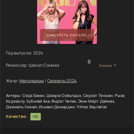
СМОТРЕТЬ ОНЛАЙН
Год выпуска:
2024
0
Режиссер:
Шенол Сонмез
0
Голосов:
Жанр:
Мелодрамы
/
Сериалы 2024
Актеры:
Седа Бакан, Шюкрю Озйылдыз, Серхат Теоман, Рыза
Коджаолу, Кубилай Ака, Фырат Челик, Экин Мерт Даймаз,
Джемаль Хюнал, Исмаил Демирджи, Yilmaz Bayraktar
Качество:
HD