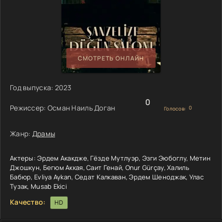
СМОТРЕТЬ ОНЛАЙН
Год выпуска:
2023
0
Режиссер:
Осман Наиль Доган
0
Голосов:
Жанр:
Драмы
Актеры:
Эрдем Акакдже, Гёзде Мутлуэр, Эзги Эюбоглу, Метин
Джошкун, Бегюм Аккая, Саит Генай, Onur Gürçay, Халиль
Бабюр, Evliya Aykan, Седат Калкаван, Эрдем Шеноджак, Улас
Тузак, Musab Ekici
Качество:
HD