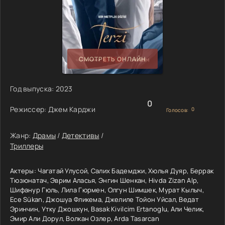
СМОТРЕТЬ ОНЛАЙН
Год выпуска:
2023
0
Режиссер:
Джем Карджи
0
Голосов:
Жанр:
Драмы
/
Детективы
/
Триллеры
Актеры:
Чагатай Улусой, Салих Бадемджи, Хюлья Дуяр, Беррак
Тюзюнатач, Эврим Аласья, Энгин Шенкан, Hivda Zizan Alp,
Шифанур Гюль, Лила Гюрмен, Олгун Шимшек, Мурат Кылыч,
Ece Sükan, Джошуа Фликема, Джелиле Тойон Уйсал, Ведат
Эринчин, Утку Джошкун, Basak Kivilcim Ertanoglu, Али Челик,
Эмир Али Дорул, Волкан Озлер, Arda Tasarcan