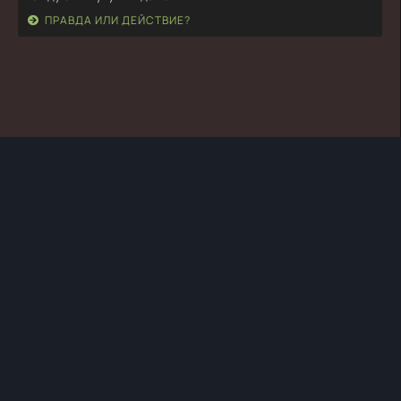
ПРАВДА ИЛИ ДЕЙСТВИЕ?
TURKSERIYA.ORG
ТУРЕЦКИЕ СЕРИАЛЫ
ПРАВООБЛАДАТЕЛЯМ