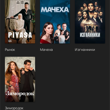
Рынок
Мачеха
Изгнанники
Зимородок