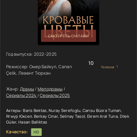
СМОТРЕТЬ ОНЛАЙН
Год выпуска:
2022-2025
10
Режиссер:
Омер Байкул, Canan
1
Голосов:
Çelik, Левент Тюркан
Жанр:
Драмы
/
Мелодрамы
/
Сериалы 2024
/
Сериалы 2025
Актеры:
Baris Bektas, Nuray Serefoglu, Cansu Büsra Tuman,
Ягмур Юксел, Berkay Cinar, Selinay Tasol, Ekrem Aral Tuna, Dilek
Güler, Hasan Balliktas
Качество:
HD