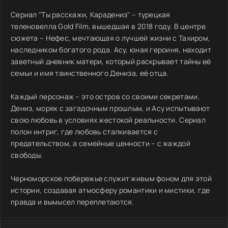
Сериал "Ты расскажи, Карадениз" – турецкая
теленовелла Gold Film, вышедшая в 2018 году. В центре
сюжета – Нефес, мечтающая о лучшей жизни с Тахиром,
наследником богатого рода. Асу, юная героиня, находит
заветный дневник матери, который раскрывает тайны её
семьи и имя таинственного Дениза, её отца.
Каждый персонаж – это остров со своими секретами.
Дениз, моряк с загадочным прошлым, и Асу испытывают
свою любовь в условиях жестокой реальности. Сериал
полон интриг, где любовь сталкивается с
предательством, а семейные ценности – с жаждой
свободы.
Черноморское побережье служит живым фоном для этой
истории, создавая атмосферу романтики и мистики, где
правда и вымысел переплетаются.