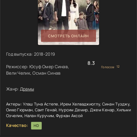
СМОТРЕТЬ ОНЛАЙН
Год выпуска:
2018-2019
8.3
Режиссер:
Юсуф Омер Синав,
12
Голосов:
Вели Челик, Осман Синав
Жанр:
Драмы
Актеры:
Улаш Туна Астепе, Ирем Хелваджиоглу, Синан Тузджу,
Оикю Гюрман, Саит Генай, Нурсим Демир, Джем Кенар, Хильми
Озчелик, Налан Куручим, Фуркан Аксой
Качество:
HD