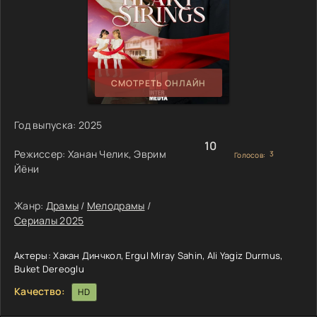
СМОТРЕТЬ ОНЛАЙН
Год выпуска:
2025
10
Режиссер:
Ханан Челик, Эврим
3
Голосов:
Йёни
Жанр:
Драмы
/
Мелодрамы
/
Сериалы 2025
Актеры:
Хакан Динчкол, Ergul Miray Sahin, Ali Yagiz Durmus,
Buket Dereoglu
Качество:
HD