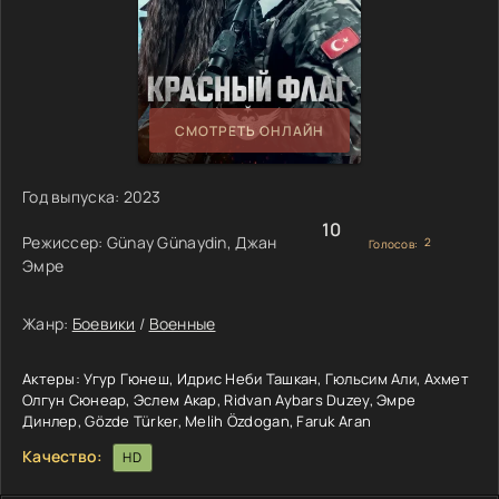
СМОТРЕТЬ ОНЛАЙН
Год выпуска:
2023
10
Режиссер:
Günay Günaydin, Джан
2
Голосов:
Эмре
Жанр:
Боевики
/
Военные
Актеры:
Угур Гюнеш, Идрис Неби Ташкан, Гюльсим Али, Ахмет
Олгун Сюнеар, Эслем Акар, Ridvan Aybars Duzey, Эмре
Динлер, Gözde Türker, Melih Özdogan, Faruk Aran
Качество:
HD